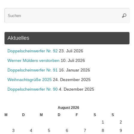
Su
Suche
na
Aktuelles
Doppelscheinwerfer Nr. 92
23. Juli 2026
Werner Mülders verstorben
10. Juli 2026
Doppelscheinwerfer Nr. 91
16. Januar 2026
Weihnachtsgrüße 2025
24. Dezember 2025
Doppelscheinwerfer Nr. 90
4. Dezember 2025
August 2026
M
D
M
D
F
S
S
1
2
3
4
5
6
7
8
9